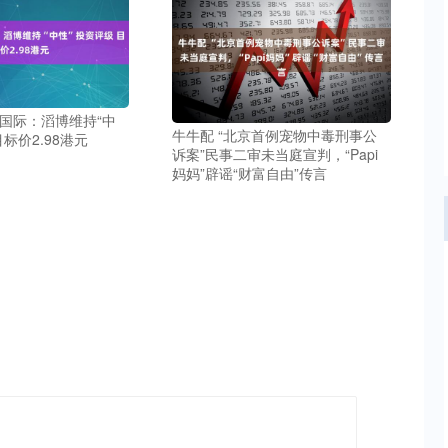
银国际：滔博维持“中
牛牛配 “北京首例宠物中毒刑事公
标价2.98港元
诉案”民事二审未当庭宣判，“Papi
妈妈”辟谣“财富自由”传言