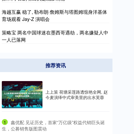
海越互赢 稳了, 勒布朗·詹姆斯与塔图姆现身洋基体
育场观看 Jay-Z 演唱会
策略宝 两名中国球迷在墨西哥遇劫，两名嫌疑人中
一人已落网
推荐资讯
上上策 荷塘采莲路透惊艳全网, 赵
今麦演绎中式审美里的出水芙蓉
1
​鑫优配 见证历史，首家“万亿级”权益代销巨头诞
生，公募销售版图震动