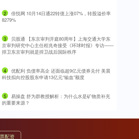
2
​倍悦网 10月14日通22转债上涨07%，转股溢价率
8279%
3
​贝股通 【东京审判开庭80周年】上海交通大学东
京审判研究中心主任程兆奇接受《环球时报》专访——
捍卫东京审判就是捍卫战后国际秩序
4
​优配利 负债率高企 还面临超9亿元债券兑付 美晨
科技拟向控股股东申请13亿元“输血”额度
5
​易操盘 舒为群教授解析：为什么水是矿物质补充
的重要来源？
票配资