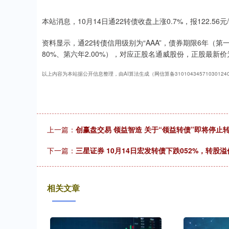
本站消息，10月14日通22转债收盘上涨0.7%，报122.56元
资料显示，通22转债信用级别为“AAA”，债券期限6年（第一年0
80%、第六年2.00%），对应正股名通威股份，正股最新价为2
以上内容为本站据公开信息整理，由AI算法生成（网信算备3101043457103012
上一篇：
创赢盘交易 领益智造 关于“领益转债”即将停
下一篇：
三星证券 10月14日宏发转债下跌052%，转股溢价
相关文章