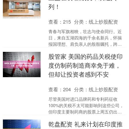
列！
查看：
215
分类：
线上炒股配资
青春与军旗相映，壮志与使命同行。近
日，来自五湖四海的千余名新兵，怀揣
报国理想、肩负亲人的殷殷嘱托，跨越
山河，来到武警重庆总队新兵团，正式
股管家 美国的药品关税使印
开启军旅生涯的壮阔第一章....
度仿制药制造商幸免于难，
但却让投资者感到不安
查看：
204
分类：
线上炒股配资
尽管美国对进口品牌药和专利药征收
100%的关税不太可能影响到这些公司，
但印度主要制药商的股票上周五仍出现
下跌。 印度制药联盟的官员Sudarshan
乾盘配资 礼来计划在印度推
Jain表....