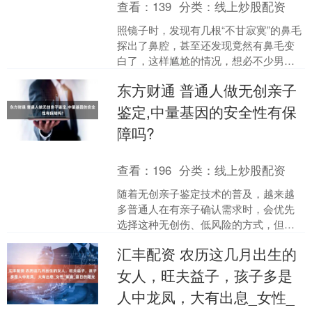
查看：
139
分类：
线上炒股配资
照镜子时，发现有几根“不甘寂寞”的鼻毛
探出了鼻腔，甚至还发现竟然有鼻毛变
白了，这样尴尬的情况，想必不少男士
遇到过。 鼻毛看似不起眼，但它的这些
东方财通 普通人做无创亲子
异常变化，究竟是生....
鉴定,中量基因的安全性有保
障吗?
查看：
196
分类：
线上炒股配资
随着无创亲子鉴定技术的普及，越来越
多普通人在有亲子确认需求时，会优先
选择这种无创伤、低风险的方式，但同
时也会产生疑问：普通人做无创亲子鉴
汇丰配资 农历这几月出生的
定，中量基因的安全性有保....
女人，旺夫益子，孩子多是
人中龙凤，大有出息_女性_