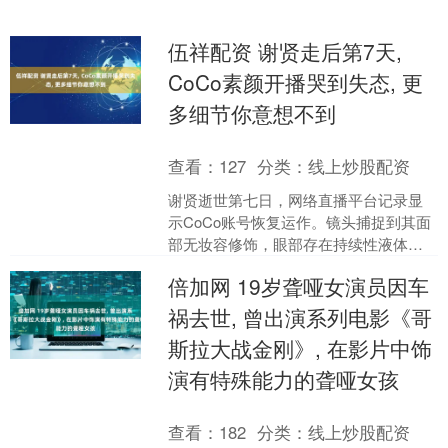
伍祥配资 谢贤走后第7天,
CoCo素颜开播哭到失态, 更
多细节你意想不到
查看：
127
分类：
线上炒股配资
谢贤逝世第七日，网络直播平台记录显
示CoCo账号恢复运作。镜头捕捉到其面
部无妆容修饰，眼部存在持续性液体分
泌与面部肌肉抽搐现象。 图片源于网络
倍加网 19岁聋哑女演员因车
实时在线人数统计....
祸去世, 曾出演系列电影《哥
斯拉大战金刚》, 在影片中饰
演有特殊能力的聋哑女孩
查看：
182
分类：
线上炒股配资