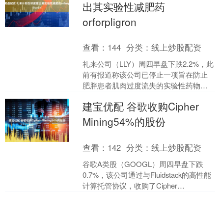
出其实验性减肥药
orforpligron
查看：
144
分类：
线上炒股配资
礼来公司（LLY）周四早盘下跌2.2%，此
前有报道称该公司已停止一项旨在防止
肥胖患者肌肉过度流失的实验性药物研
究，理由是出于战略性商业考量。 此外
建宝优配 谷歌收购Cipher
礼来还计划在印....
Mining54%的股份
查看：
142
分类：
线上炒股配资
谷歌A类股（GOOGL）周四早盘下跌
0.7%，该公司通过与Fluidstack的高性能
计算托管协议，收购了Cipher
Mining（CIFR）5.4%的股份。....
万银配资 全国政协委员信思