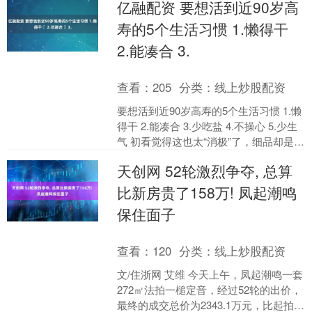
亿融配资 要想活到近90岁高
主导的市场，韩国汽....
寿的5个生活习惯 1.懒得干 ​
2.能凑合 ​3.
查看：
205
分类：
线上炒股配资
要想活到近90岁高寿的5个生活习惯 1.懒
得干 ​2.能凑合 ​3.少吃盐 ​4.不操心 ​5.少生
气 初看觉得这也太“消极”了，细品却是养
生的大智慧。 第一，....
天创网 52轮激烈争夺, 总算
比新房贵了158万! 凤起潮鸣
保住面子
查看：
120
分类：
线上炒股配资
文/住浙网 艾维 今天上午，凤起潮鸣一套
272㎡法拍一槌定音，经过52轮的出价，
最终的成交总价为2343.1万元，比起拍价