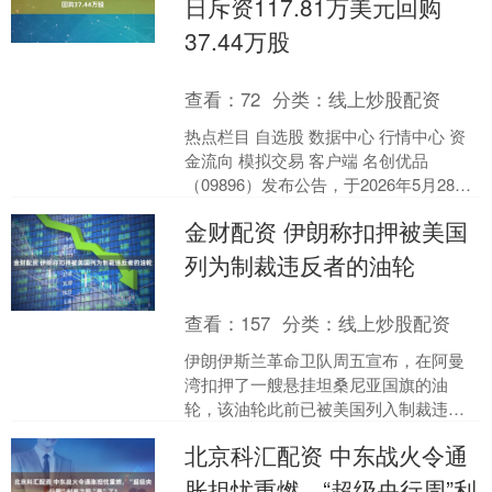
日斥资117.81万美元回购
37.44万股
查看：
72
分类：
线上炒股配资
热点栏目 自选股 数据中心 行情中心 资
金流向 模拟交易 客户端 名创优品
（09896）发布公告，于2026年5月28
日，该公司斥资117.81万美元回购37.....
金财配资 伊朗称扣押被美国
列为制裁违反者的油轮
查看：
157
分类：
线上炒股配资
伊朗伊斯兰革命卫队周五宣布，在阿曼
湾扣押了一艘悬挂坦桑尼亚国旗的油
轮，该油轮此前已被美国列入制裁违反
者名单。此举被视为对美军此前打击两
北京科汇配资 中东战火令通
艘伊朗油轮的报复行动。 扣....
胀担忧重燃，“超级央行周”利