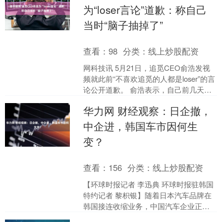
为“loser言论”道歉：称自己
当时“脑子抽掉了”
查看：
98
分类：
线上炒股配资
网科技讯 5月21日，追觅CEO俞浩发视
频就此前“不喜欢追觅的人都是loser”的言
论公开道歉。 俞浩表示，自己前几天说
出该言论是“脑子抽掉了”，这实在不应该
华力网 财经观察：日企撤，
是....
中企进，韩国车市因何生
变？
查看：
156
分类：
线上炒股配资
【环球时报记者 李迅典 环球时报驻韩国
特约记者 黎枳银】随着日本汽车品牌在
韩国接连收缩业务，中国汽车企业正加
速进入这一原本由韩系本土及欧美品牌