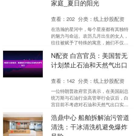
家庭_夏日的阳光
查看：
202
分类：
线上炒股配资
在浩瀚的星河中，每个星座都有其独特
的魅力与命运。农历几月出生的女人，
往往被赋予了特殊的寓意，她们不仅自
身运势旺盛，更能为家庭带来繁荣昌
N配资 白宫官员：美国暂无
盛。今天，就让我们一同探索....
计划禁止石油和天然气出口
查看：
142
分类：
线上炒股配资
一位特朗普政府官员表示，在美国副总
统万斯与石油行业高管举行会议后，白
宫目前不考虑对石油和天然气出口实施
限制。该官员表示：“目前并未考虑对石
浩鼎中心 船舶拆解油污管道
油和天然气出口进行限制....
清洗：干冰清洗机避免爆炸