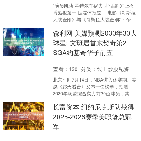
“演员凯莉·霍特尔车祸去世”话题 冲上微
博热搜第一 据媒体报道， 电影《哥斯拉
大战金刚》与《哥斯拉大战金刚2：帝国
崛起》中聋哑小女孩的扮演者 演员凯莉·
森利网 美媒预测2030年30大
霍特尔离....
球星: 文班居首东契奇第2
SGA约基奇华子前五
查看：
130
分类：
线上炒股配资
北京时间7月14日，NBA进入休赛期。美
媒《露天看台》发布一份榜单，预测
2030年联盟综合实力前30位球员，其中
文班亚马力压东契奇登顶，亚历山大、
长富资本 纽约尼克斯队获得
约基奇、爱德华....
2025-2026赛季美职篮总冠
军