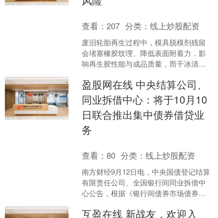
风险
查看：
207
分类：
线上炒股配资
废旧轮胎再生过程中，模具脱模剂残留
会堵塞橡胶纹理、降低表面附着力，影
响再生胶性能与成品质量，而干冰清洗
机以“超低温脆化、无损剥离”技术，成为
盈股网在线 中央结算公司、
提升轮胎再生品质的关....
同业拆借中心：将于10月10
日联合推出集中债券借贷业
务
查看：
80
分类：
线上炒股配资
南方财经9月12日电，中央国债登记结算
有限责任公司、全国银行间同业拆借中
心公告，根据《银行间债券市场债券借
贷业务管理办法》，为提升市场流动
互盈在线 新战友，欢迎入
性、提高结算服务效率，....