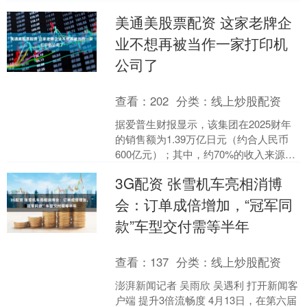
高出了164万，比新房备案价贵了158....
美通美股票配资 这家老牌企
业不想再被当作一家打印机
公司了
查看：
202
分类：
线上炒股配资
据爱普生财报显示，该集团在2025财年
的销售额为1.39万亿日元（约合人民币
600亿元）；其中，约70%的收入来源于
打印解决方案，净利润为750亿日元。 但
3G配资 张雪机车亮相消博
这份....
会：订单成倍增加，“冠军同
款”车型交付需等半年
查看：
137
分类：
线上炒股配资
澎湃新闻记者 吴雨欣 吴遇利 打开新闻客
户端 提升3倍流畅度 4月13日，在第六届