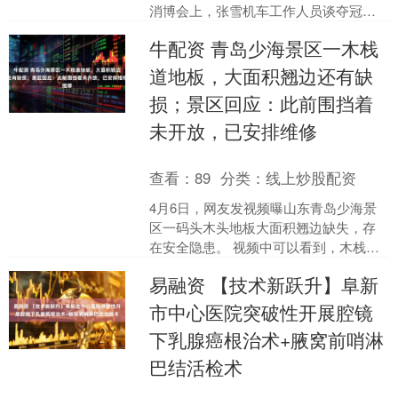
消博会上，张雪机车工作人员谈夺冠。
澎湃新闻记者 吴雨欣 编辑 秦盛(00:5....
牛配资 青岛少海景区一木栈
道地板，大面积翘边还有缺
损；景区回应：此前围挡着
未开放，已安排维修
查看：
89
分类：
线上炒股配资
4月6日，网友发视频曝山东青岛少海景
区一码头木头地板大面积翘边缺失，存
在安全隐患。 视频中可以看到，木栈道
临着海，上面的地板大面积翘边，个别
易融资 【技术新跃升】阜新
位置还缺损，能看到有....
市中心医院突破性开展腔镜
下乳腺癌根治术+腋窝前哨淋
巴结活检术