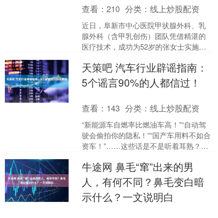
查看：
210
分类：
线上炒股配资
近日，阜新市中心医院甲状腺外科、乳
腺外科（含甲乳创伤）团队凭借精湛的
医疗技术，成功为52岁的张女士实施腔
镜下乳腺癌根治术联合腋窝前哨淋巴结
天策吧 汽车行业辟谣指南：
活检术。据了解，该单一....
5个谣言90%的人都信过！
查看：
143
分类：
线上炒股配资
“新能源车自燃率比燃油车高！”“自动驾
驶会偷拍你的隐私！”“国产车用料不如合
资车！”……这些话是不是听着耳熟？在
汽车行业，谣言就像野火，烧得消费者
牛途网 鼻毛“窜”出来的男
心慌慌，烧得车....
人，有何不同？鼻毛变白暗
示什么？一文说明白