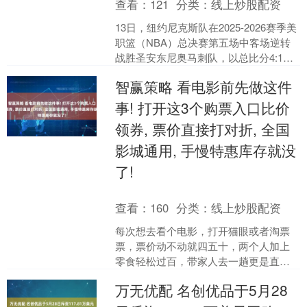
查看：
121
分类：
线上炒股配资
13日，纽约尼克斯队在2025-2026赛季美
职篮（NBA）总决赛第五场中客场逆转
战胜圣安东尼奥马刺队，以总比分4:1获
得总冠军。....
智赢策略 看电影前先做这件
事! 打开这3个购票入口比价
领券, 票价直接打对折, 全国
影城通用, 手慢特惠库存就没
了!
查看：
160
分类：
线上炒股配资
每次想去看个电影，打开猫眼或者淘票
票，票价动不动就四五十，两个人加上
零食轻松过百，带家人去一趟更是直逼
两百块。可朋友圈里老有人晒二十来块
万无优配 名创优品于5月28
的电影票，这差价到底从哪....