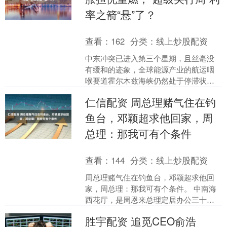
率之箭“悬”了？
查看：
162
分类：
线上炒股配资
中东冲突已进入第三个星期，且丝毫没
有缓和的迹象，全球能源产业的航运咽
喉要道霍尔木兹海峡仍然处于停滞状
态。油价自2022年来首次突破每桶100美
仁信配资 周总理赌气住在钓
元的关键关口后，由....
鱼台，邓颖超求他回家，周
总理：那我可有个条件
查看：
144
分类：
线上炒股配资
周总理赌气住在钓鱼台，邓颖超求他回
家，周总理：那我可有个条件。 中南海
西花厅，是周恩来总理定居办公三十余
年的居所。这座晚清宣统年间修建的老
胜宇配资 追觅CEO俞浩
院落，历经北洋时期沿用....