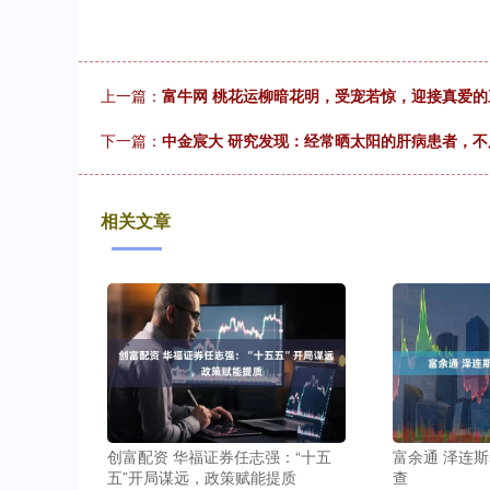
上一篇：
富牛网 桃花运柳暗花明，受宠若惊，迎接真爱的
下一篇：
中金宸大 研究发现：经常晒太阳的肝病患者，不
相关文章
创富配资 华福证券任志强：“十五
富余通 泽连
五”开局谋远，政策赋能提质
查