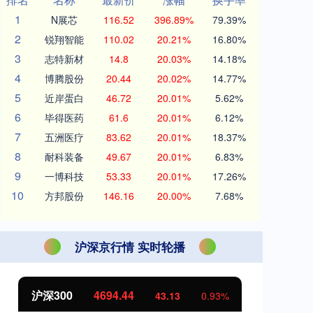
1
N展芯
116.52
396.89%
79.39%
2
锐翔智能
110.02
20.21%
16.80%
3
志特新材
14.8
20.03%
14.18%
4
博腾股份
20.44
20.02%
14.77%
5
近岸蛋白
46.72
20.01%
5.62%
6
毕得医药
61.6
20.01%
6.12%
7
五洲医疗
83.62
20.01%
18.37%
8
耐科装备
49.67
20.01%
6.83%
9
一博科技
53.33
20.01%
17.26%
10
方邦股份
146.16
20.00%
7.68%
沪深京行情 实时轮播
沪深300
4694.44
北
43.13
0.93%