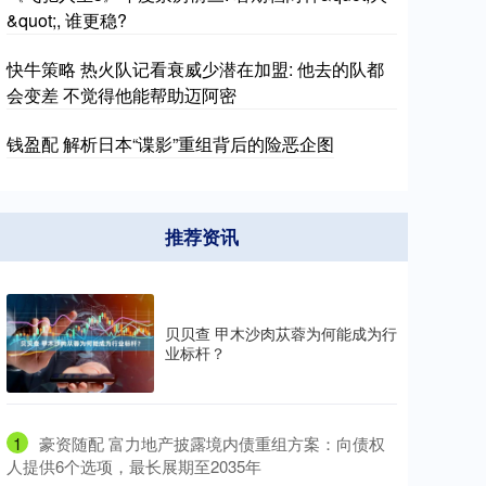
&quot;, 谁更稳?
快牛策略 热火队记看衰威少潜在加盟: 他去的队都
会变差 不觉得他能帮助迈阿密
钱盈配 解析日本“谍影”重组背后的险恶企图
推荐资讯
贝贝查 甲木沙肉苁蓉为何能成为行
业标杆？
1
​豪资随配 富力地产披露境内债重组方案：向债权
人提供6个选项，最长展期至2035年