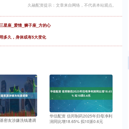
久融配资提示：文章来自网络，不代表本站观点。
三星座_爱情_狮子座_方的心
用多久，身体或有5大变化
华信配资 信邦制药2025年归母净利
斯基密友涉嫌洗钱遭调
润同比增18.65% 拟10派0.6元