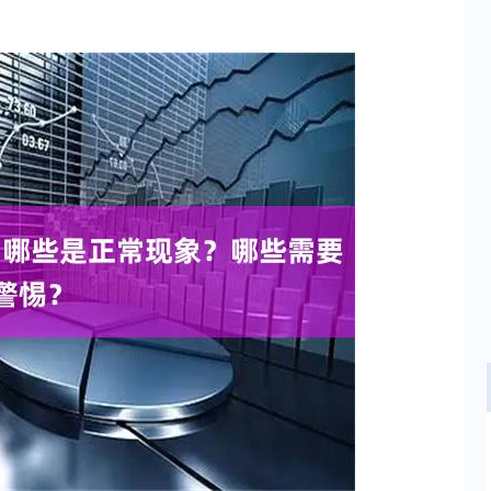
深证成指
14311.01
02%
200.89
1.42%