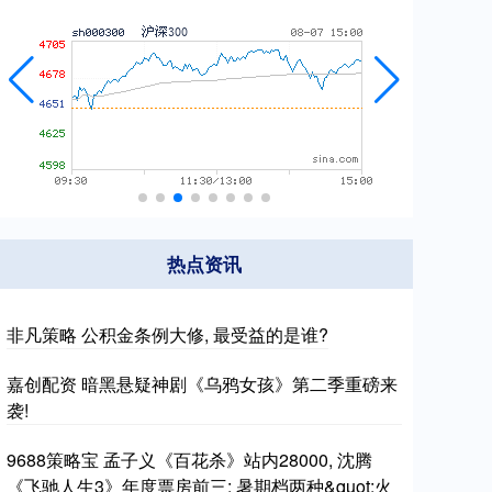
热点资讯
非凡策略 公积金条例大修, 最受益的是谁?
嘉创配资 暗黑悬疑神剧《乌鸦女孩》第二季重磅来
袭!
9688策略宝 孟子义《百花杀》站内28000, 沈腾
《飞驰人生3》年度票房前三: 暑期档两种&quot;火