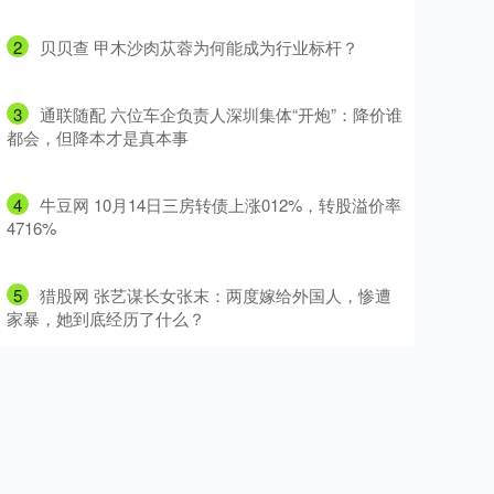
2
​贝贝查 甲木沙肉苁蓉为何能成为行业标杆？
3
​通联随配 六位车企负责人深圳集体“开炮”：降价谁
都会，但降本才是真本事
4
​牛豆网 10月14日三房转债上涨012%，转股溢价率
4716%
5
​猎股网 张艺谋长女张末：两度嫁给外国人，惨遭
家暴，她到底经历了什么？