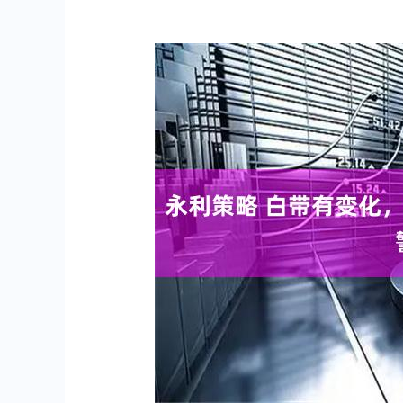
上证指数
3940.04
.40
2.13%
39.68
1.