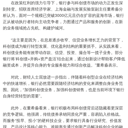
在政策红利的强力引导下，银行参与科创债市场的动力正发生深
刻转变。招联首席经济学家、上海金融与发展实验室副主任董希淼分
析认为，面对一个规模已突破3000亿元且仍在扩容的蓝海市场，银行
正从被动执行者转向主动竞争者，力图通过产品和服务的创新，在新
的业务领域抢占先机、构建护城河。
“这主要是因为，在息差逐步收窄、信贷业务增长乏力的背景下，
科创债成为银行转型发展、优化盈利结构的重要抓手。从实践来看，
科创债业务能有效带动存款、信贷、投资、撮合等一揽子业务。部分
银行将‘科创债+并购+资产盘活’结合起来，通过创新设计帮助客户降低
融资成本，并提升自身的专业服务能力和综合收益。”董希淼表示。
对此，财经人士屈放进一步指出，伴随着科创型企业在经济结构
中的快速增长，银行必然需要跟随经济结构的变化来调整自身业务范
围。因此，“加强科创债业务，加强科创债销售，也是当前环境下银行
自身经营转型的需要”。
此外，在董希淼看来，银行积极布局科创债背后还隐藏着更深层
的竞争逻辑。他强调，传统债券承销同质化严重，容易陷入价格战。
而服务“投早、投小”的硬科技企业，要求银行具备行业研究、价值发
现、产品设计等核心能力。谁能率先通过创新产品解决科创企业的融