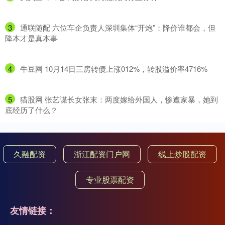
3
​通联随配 六位车企负责人深圳集体“开炮”：降价谁都会，但
降本才是真本事
4
​牛豆网 10月14日三房转债上涨012%，转股溢价率4716%
5
​猎股网 张艺谋长女张末：两度嫁给外国人，惨遭家暴，她到
底经历了什么？
久融配资
浙江配资门户网
线上炒股配资
专业股票配资
友情链接：