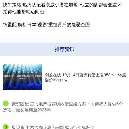
快牛策略 热火队记看衰威少潜在加盟: 他去的队都会变差 不
觉得他能帮助迈阿密
钱盈配 解析日本“谍影”重组背后的险恶企图
推荐资讯
创盈在线 10月14日蓝天转债上涨058%，转股
溢价率111%
1
​豪资随配 富力地产披露境内债重组方案：向债权人提供6个
选项，最长展期至2035年
2
​贝贝查 甲木沙肉苁蓉为何能成为行业标杆？