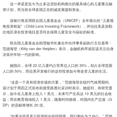
这一承诺是迄今为止多边贷款机构推出的最具雄心的儿童重点融
资计划，而当前全球多国正在削减发展援助资金。
该银行将采用联合国儿童基金会（UNICEF）去年推出的 “儿童视
角投资框架”（Child-Lens Investing Framework），评估拉美及加勒
比地区潜在投资项目是否符合保障儿童安全与福祉的标准。
联合国儿童基金会助理秘书长兼合作伙伴事务副执行主任基蒂・
范德海登（Kitty van der Heijden）表示，金融机构早就应该关注自身
决策对年轻一代的影响。
她指出，全球 22 亿儿童约占世界总人口的 30%，却占全球贫困
人口的 50%，而拉美开发银行的这些投资如今将改变儿童的生活。
“这是一个具有投资价值的方案，” 范德海登在纽约气候周期间、
该计划于周四正式宣布前接受路透社采访时表示。她提到，有研究显
示，如今在儿童身上投入 1 美元，未来可产生高达 10 美元的社会收
益；而在教育领域投入 1 美元，随着时间推移，对国内生产总值（G
DP）的贡献将增长 20 倍。
“如果这些是某个投资组合的回报率，我们都会为之动心，” 范德