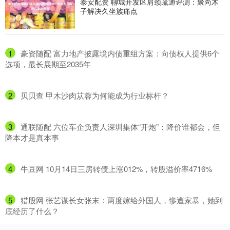
泰安配资 聊城开发区肩颈疏通评测：聚尚木
子解决久坐族痛点
1
​豪资随配 富力地产披露境内债重组方案：向债权人提供6个
选项，最长展期至2035年
2
​贝贝查 甲木沙肉苁蓉为何能成为行业标杆？
3
​通联随配 六位车企负责人深圳集体“开炮”：降价谁都会，但
降本才是真本事
4
​牛豆网 10月14日三房转债上涨012%，转股溢价率4716%
5
​猎股网 张艺谋长女张末：两度嫁给外国人，惨遭家暴，她到
底经历了什么？