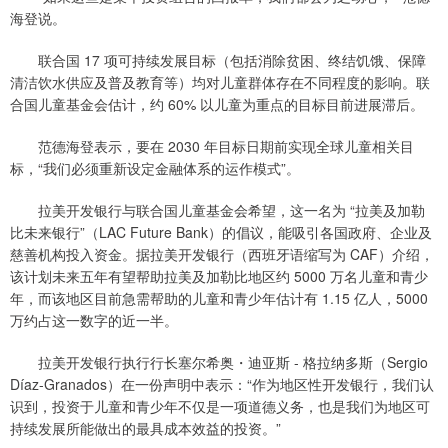
海登说。
联合国 17 项可持续发展目标（包括消除贫困、终结饥饿、保障
清洁饮水供应及普及教育等）均对儿童群体存在不同程度的影响。联
合国儿童基金会估计，约 60% 以儿童为重点的目标目前进展滞后。
范德海登表示，要在 2030 年目标日期前实现全球儿童相关目
标，“我们必须重新设定金融体系的运作模式”。
拉美开发银行与联合国儿童基金会希望，这一名为 “拉美及加勒
比未来银行”（LAC Future Bank）的倡议，能吸引各国政府、企业及
慈善机构投入资金。据拉美开发银行（西班牙语缩写为 CAF）介绍，
该计划未来五年有望帮助拉美及加勒比地区约 5000 万名儿童和青少
年，而该地区目前急需帮助的儿童和青少年估计有 1.15 亿人，5000
万约占这一数字的近一半。
拉美开发银行执行行长塞尔希奥・迪亚斯 - 格拉纳多斯（Sergio
Díaz-Granados）在一份声明中表示：“作为地区性开发银行，我们认
识到，投资于儿童和青少年不仅是一项道德义务，也是我们为地区可
持续发展所能做出的最具成本效益的投资。”