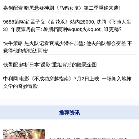
嘉创配资 暗黑悬疑神剧《乌鸦女孩》第二季重磅来袭!
9688策略宝 孟子义《百花杀》站内28000, 沈腾《飞驰人生
3》年度票房前三: 暑期档两种&quot;火&quot;, 谁更稳?
快牛策略 热火队记看衰威少潜在加盟: 他去的队都会变差 不
觉得他能帮助迈阿密
钱盈配 解析日本“谍影”重组背后的险恶企图
中利网 电影《不成功穿越指南》7月2日上映: 一场闯入地摊
文学的奇妙冒险
推荐资讯