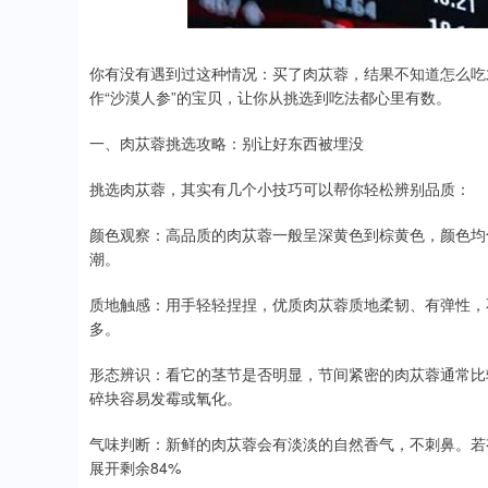
你有没有遇到过这种情况：买了肉苁蓉，结果不知道怎么吃
作“沙漠人参”的宝贝，让你从挑选到吃法都心里有数。
一、肉苁蓉挑选攻略：别让好东西被埋没
挑选肉苁蓉，其实有几个小技巧可以帮你轻松辨别品质：
颜色观察：高品质的肉苁蓉一般呈深黄色到棕黄色，颜色均
潮。
质地触感：用手轻轻捏捏，优质肉苁蓉质地柔韧、有弹性，
多。
形态辨识：看它的茎节是否明显，节间紧密的肉苁蓉通常比
碎块容易发霉或氧化。
气味判断：新鲜的肉苁蓉会有淡淡的自然香气，不刺鼻。若
展开剩余84%