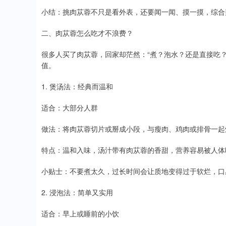
小结：挑肉苁蓉不只是看外表，还要闻一闻、摸一摸，综合
二、肉苁蓉怎么吃才不浪费？
很多人买了肉苁蓉，回家却茫然：“煮？泡水？还是直接吃
值。
1. 煲汤法：经典而温和
适合：大部分人群
做法：将肉苁蓉切片或掰成小段，与瘦肉、鸡肉或排骨一起炖
特点：温和入味，汤汁带有肉苁蓉的香甜，营养容易被人体
小贴士：不要煮太久，过长时间会让质地变得过于软烂，口
2. 浸泡法：简单又实用
适合：早上或睡前的小饮