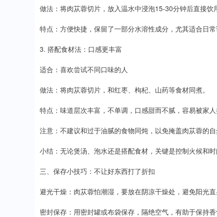
做法：将肉苁蓉切片，放入温水中浸泡15-30分钟后直接
特点：方便快捷，保留了一部分水溶性成分，尤其适合日常
3. 搭配食材法：口感更丰富
适合：喜欢尝试不同口味的人
做法：将肉苁蓉切片，和红枣、枸杞、山药等食材同煮。
特点：味道层次丰富，不单调，口感甜而不腻，容易被家人
注意：不建议和过于油腻的食物同炖，以免掩盖肉苁蓉的自
小结：无论煲汤、泡水还是搭配食材，关键是控制火候和时
三、保存小技巧：不让好东西打了折扣
避光干燥：肉苁蓉怕潮湿，要放在阴凉干燥处，避免阳光直
密封保存：用密封罐或布袋保存，隔绝空气，有助于保持香