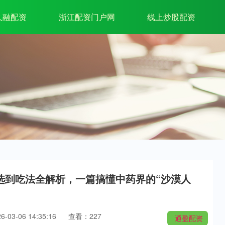
久融配资
浙江配资门户网
线上炒股配资
选到吃法全解析，一篇搞懂中药界的“沙漠人
03-06 14:35:16
查看：227
通盈配资