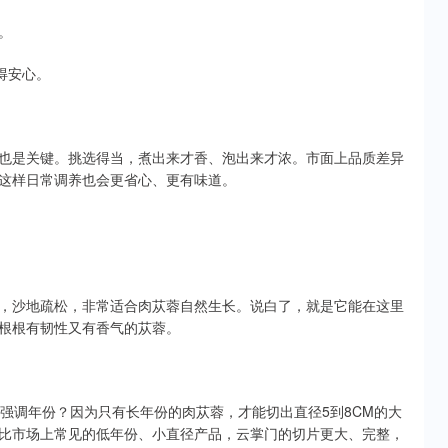
。
得安心。
也是关键。挑选得当，煮出来才香、泡出来才浓。市面上品质差异
这样日常调养也会更省心、更有味道。
，沙地疏松，非常适合肉苁蓉自然生长。说白了，就是它能在这里
根根有韧性又有香气的苁蓉。
强调年份？因为只有长年份的肉苁蓉，才能切出直径5到8CM的大
比市场上常见的低年份、小直径产品，云掌门的切片更大、完整，