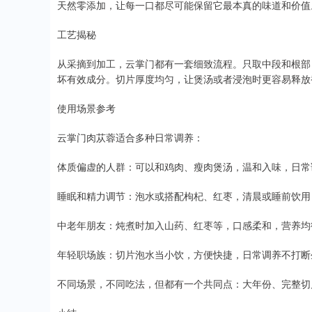
天然零添加，让每一口都尽可能保留它最本真的味道和价值
工艺揭秘
从采摘到加工，云掌门都有一套细致流程。只取中段和根部
坏有效成分。切片厚度均匀，让煲汤或者浸泡时更容易释放
使用场景参考
云掌门肉苁蓉适合多种日常调养：
体质偏虚的人群：可以和鸡肉、瘦肉煲汤，温和入味，日常
睡眠和精力调节：泡水或搭配枸杞、红枣，清晨或睡前饮用
中老年朋友：炖煮时加入山药、红枣等，口感柔和，营养均
年轻职场族：切片泡水当小饮，方便快捷，日常调养不打断
不同场景，不同吃法，但都有一个共同点：大年份、完整切