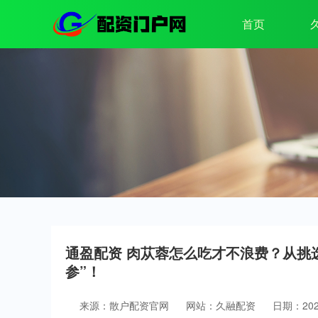
首页
通盈配资 肉苁蓉怎么吃才不浪费？从挑
参”！
来源：散户配资官网
网站：久融配资
日期：2026-