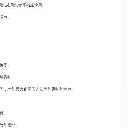
饮用水或用水煮开稍凉饮用。
调养。
接受。
然香味。
间，才能最大化保留肉苁蓉的风味和营养。
射。
气和质地。