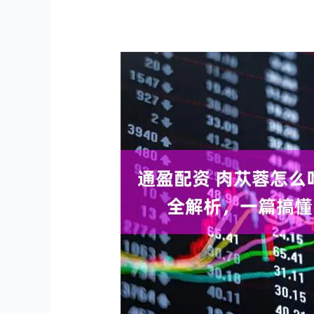
深证成指
14311.01
.68
1.02%
200.89
1