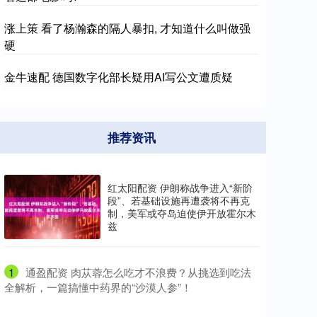
涨上策 看了杨瀚森的隔人暴扣, 才知道什么叫做强
硬
金牛速配 德国数字化部长疑用AI写公文遭质疑
推荐资讯
红太阳配资 伊朗称战争进入“新阶
段”、若基础设施再遭袭将不再克
制，美军或夺岛迫使伊开放霍尔木
兹
1
​通盈配资 肉苁蓉怎么吃才不浪费？从挑选到吃法
全解析，一篇搞懂中药界的“沙漠人参”！