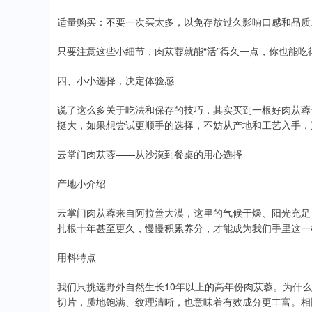
适量购买：不要一次买太多，以免存放过久影响口感和品质
只要注意这些小细节，肉苁蓉就能“活”得久一点，你也能吃
四、小小选择，决定体验感
说了这么多关于吃法和保存的技巧，其实买到一根好肉苁蓉
挺大，如果想尝试更顺手的选择，不妨从产地和工艺入手，
云掌门肉苁蓉——从沙漠到餐桌的用心选择
产地小介绍
云掌门肉苁蓉来自阿拉善大漠，这里的气候干燥、阳光充足
扎根十年甚至更久，慢慢积累养分，才能成为我们手里这一
用料特点
我们只挑选野外自然生长10年以上的高年份肉苁蓉。为什么
切片，质地饱满、纹理清晰，也意味着有效成分更丰富。相