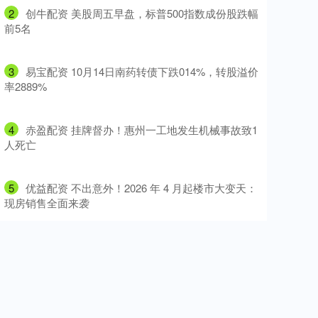
2
​创牛配资 美股周五早盘，标普500指数成份股跌幅
前5名
3
​易宝配资 10月14日南药转债下跌014%，转股溢价
率2889%
4
​赤盈配资 挂牌督办！惠州一工地发生机械事故致1
人死亡
5
​优益配资 不出意外！2026 年 4 月起楼市大变天：
现房销售全面来袭