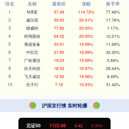
排名
名称
最新价
涨幅
换手率
1
N津富
37.49
114.72%
77.46%
2
威尔高
39.83
20.01%
17.76%
3
锴威特
77.82
20.00%
1.17%
4
科翔股份
64.32
20.00%
12.21%
5
蜀道装备
33.61
19.99%
11.69%
6
中巨芯
27.85
19.99%
32.20%
7
广哈通信
19.03
19.99%
5.84%
8
欣天科技
18.02
19.97%
28.44%
9
飞天诚信
12.56
19.96%
8.49%
10
任子行
7.16
19.93%
31.42%
沪深京行情 实时轮播
北证50
1122.88
3.42
0.30%