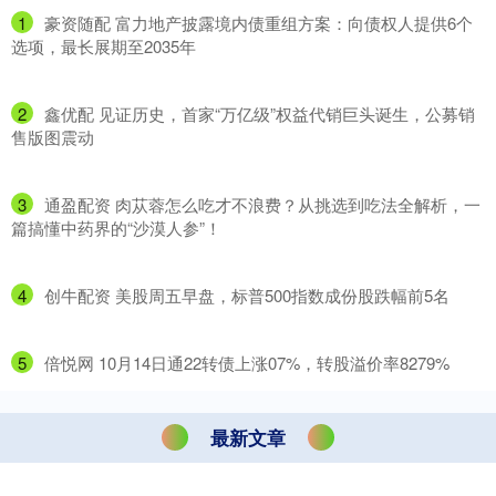
1
​豪资随配 富力地产披露境内债重组方案：向债权人提供6个
选项，最长展期至2035年
2
​鑫优配 见证历史，首家“万亿级”权益代销巨头诞生，公募销
售版图震动
3
​通盈配资 肉苁蓉怎么吃才不浪费？从挑选到吃法全解析，一
篇搞懂中药界的“沙漠人参”！
4
​创牛配资 美股周五早盘，标普500指数成份股跌幅前5名
5
​倍悦网 10月14日通22转债上涨07%，转股溢价率8279%
最新文章