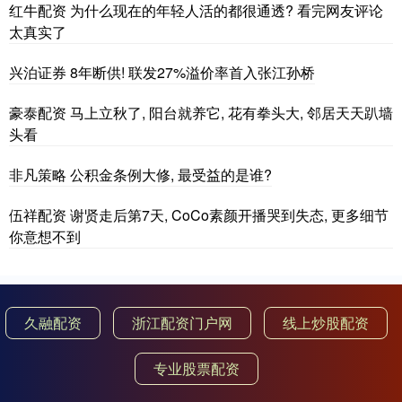
红牛配资 为什么现在的年轻人活的都很通透? 看完网友评论
太真实了
兴泊证券 8年断供! 联发27%溢价率首入张江孙桥
豪泰配资 马上立秋了, 阳台就养它, 花有拳头大, 邻居天天趴墙
头看
非凡策略 公积金条例大修, 最受益的是谁?
伍祥配资 谢贤走后第7天, CoCo素颜开播哭到失态, 更多细节
你意想不到
久融配资
浙江配资门户网
线上炒股配资
专业股票配资