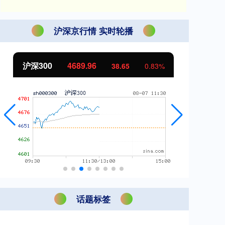
沪深京行情 实时轮播
北证50
1129.72
创
6.84
0.61%
话题标签