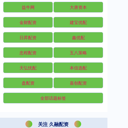
益牛网
大唐资本
金财配资
建宝优配
日昇配资
鑫优配
忠程配资
五八策略
天弘忧配
本信选配
盘配资
嘉创配资
全部话题标签
关注 久融配资