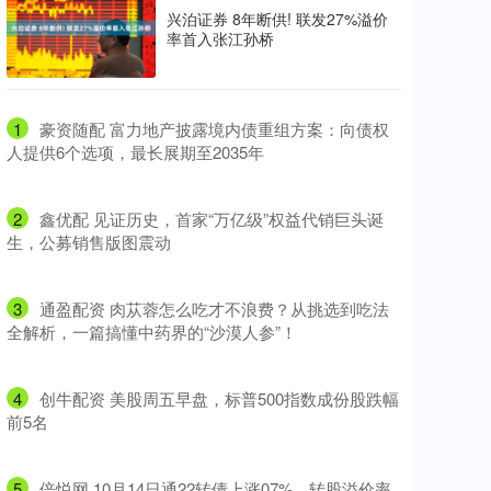
兴泊证券 8年断供! 联发27%溢价
率首入张江孙桥
1
​豪资随配 富力地产披露境内债重组方案：向债权
人提供6个选项，最长展期至2035年
2
​鑫优配 见证历史，首家“万亿级”权益代销巨头诞
生，公募销售版图震动
3
​通盈配资 肉苁蓉怎么吃才不浪费？从挑选到吃法
全解析，一篇搞懂中药界的“沙漠人参”！
4
​创牛配资 美股周五早盘，标普500指数成份股跌幅
前5名
5
​倍悦网 10月14日通22转债上涨07%，转股溢价率