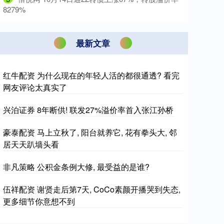
8279%
最新文章
红牛配资 为什么现在的年轻人活的都很通透? 看完
网友评论太真实了
兴泊证券 8年断供! 联发27%溢价率首入张江孙桥
豪泰配资 马上立秋了, 阳台就养它, 花有拳头大, 邻
居天天趴墙头看
非凡策略 公积金条例大修, 最受益的是谁?
伍祥配资 谢贤走后第7天, CoCo素颜开播哭到失态,
更多细节你意想不到