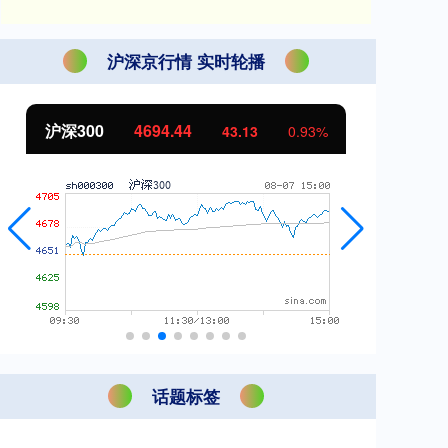
沪深京行情 实时轮播
北证50
1134.24
11.37
1.01%
话题标签