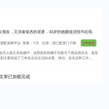
女朋友，又演秦俊杰的老婆，32岁的她颜值演技均在线
股票配资网平台
查看：
173
分类：
浙江配资门户网
乐牛配资
剧凡人歌正在热播中，这部剧的热播不仅吸引了观众的目光，更是
剧主要讲述了三对在北京生活的夫妻、情侣，在生活和工作....
文章已加载完成