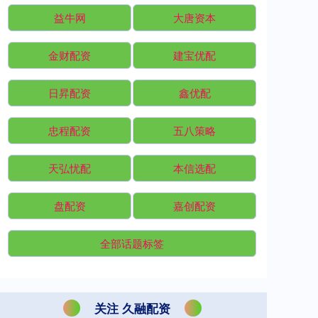
益牛网
大唐资本
金财配资
建宝优配
日昇配资
鑫优配
忠程配资
五八策略
天弘忧配
本信选配
盘配资
嘉创配资
全部话题标签
关注 久融配资