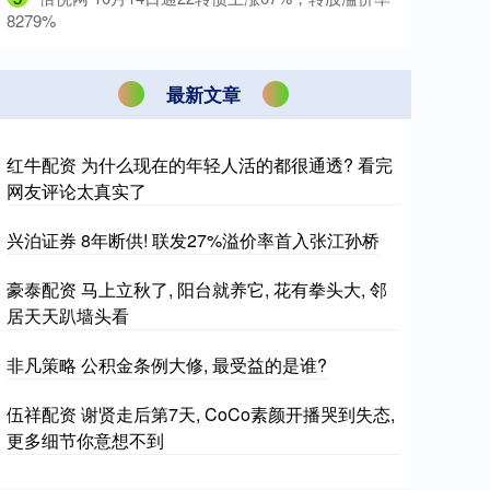
8279%
最新文章
红牛配资 为什么现在的年轻人活的都很通透? 看完
网友评论太真实了
兴泊证券 8年断供! 联发27%溢价率首入张江孙桥
豪泰配资 马上立秋了, 阳台就养它, 花有拳头大, 邻
居天天趴墙头看
非凡策略 公积金条例大修, 最受益的是谁?
伍祥配资 谢贤走后第7天, CoCo素颜开播哭到失态,
更多细节你意想不到