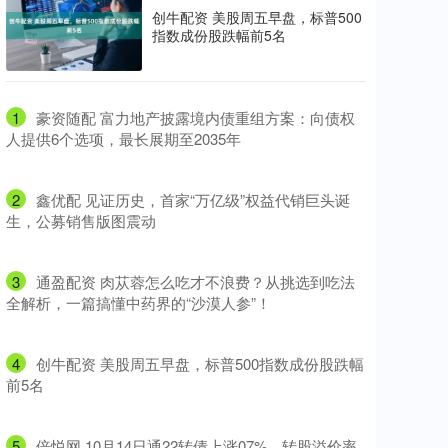
创牛配资 美股周五早盘，标普500
指数成份股跌幅前5名
1
​豪资随配 富力地产披露境内债重组方案：向债权
人提供6个选项，最长展期至2035年
2
​鑫优配 见证历史，首家“万亿级”权益代销巨头诞
生，公募销售版图震动
3
​通盈配资 肉苁蓉怎么吃才不浪费？从挑选到吃法
全解析，一篇搞懂中药界的“沙漠人参”！
4
​创牛配资 美股周五早盘，标普500指数成份股跌幅
前5名
5
​倍悦网 10月14日通22转债上涨07%，转股溢价率