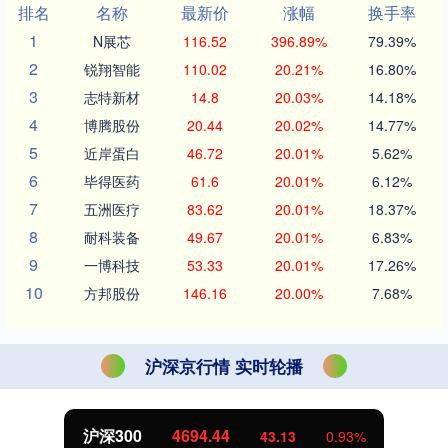
排名
名称
最新价
涨幅
换手率
1
N展芯
116.52
396.89%
79.39%
2
锐翔智能
110.02
20.21%
16.80%
3
志特新材
14.8
20.03%
14.18%
4
博腾股份
20.44
20.02%
14.77%
5
近岸蛋白
46.72
20.01%
5.62%
6
毕得医药
61.6
20.01%
6.12%
7
五洲医疗
83.62
20.01%
18.37%
8
耐科装备
49.67
20.01%
6.83%
9
一博科技
53.33
20.01%
17.26%
10
方邦股份
146.16
20.00%
7.68%
沪深京行情 实时轮播
沪深300
4694.44
43.13
0.93%