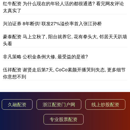
红牛配资 为什么现在的年轻人活的都很通透? 看完网友评论
太真实了
兴泊证券 8年断供! 联发27%溢价率首入张江孙桥
豪泰配资 马上立秋了, 阳台就养它, 花有拳头大, 邻居天天趴墙
头看
非凡策略 公积金条例大修, 最受益的是谁?
伍祥配资 谢贤走后第7天, CoCo素颜开播哭到失态, 更多细节
你意想不到
久融配资
浙江配资门户网
线上炒股配资
专业股票配资