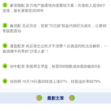
1
​豪资随配 富力地产披露境内债重组方案：向债权人提供6个
选项，最长展期至2035年
2
​鑫优配 见证历史，首家“万亿级”权益代销巨头诞生，公募销
售版图震动
3
​通盈配资 肉苁蓉怎么吃才不浪费？从挑选到吃法全解析，一
篇搞懂中药界的“沙漠人参”！
4
​创牛配资 美股周五早盘，标普500指数成份股跌幅前5名
5
​倍悦网 10月14日通22转债上涨07%，转股溢价率8279%
最新文章