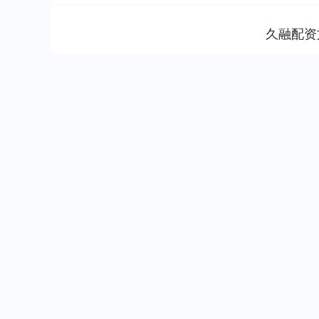
久融配资
深证成指
14311.01
.68
1.02%
200.89
1