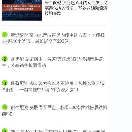
乐牛配资 演完赵又廷的女朋友，又
演秦俊杰的老婆，32岁的她颜值演
技均在线
1
​豪资随配 富力地产披露境内债重组方案：向债权
人提供6个选项，最长展期至2035年
2
​鑫优配 见证历史，首家“万亿级”权益代销巨头诞
生，公募销售版图震动
3
​通盈配资 肉苁蓉怎么吃才不浪费？从挑选到吃法
全解析，一篇搞懂中药界的“沙漠人参”！
4
​创牛配资 美股周五早盘，标普500指数成份股跌幅
前5名
5
​倍悦网 10月14日通22转债上涨07%，转股溢价率