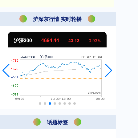
沪深京行情 实时轮播
北证50
1134.24
创
11.37
1.01%
话题标签