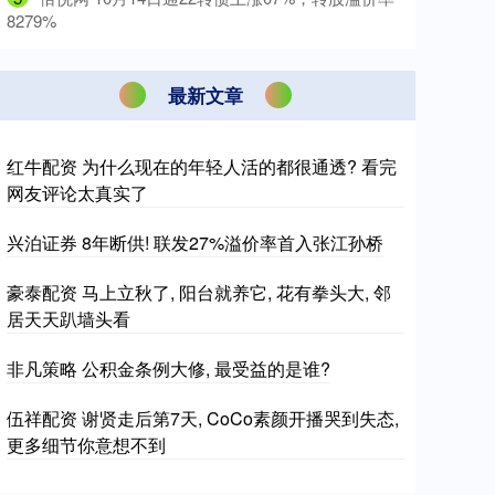
8279%
最新文章
红牛配资 为什么现在的年轻人活的都很通透? 看完
网友评论太真实了
兴泊证券 8年断供! 联发27%溢价率首入张江孙桥
豪泰配资 马上立秋了, 阳台就养它, 花有拳头大, 邻
居天天趴墙头看
非凡策略 公积金条例大修, 最受益的是谁?
伍祥配资 谢贤走后第7天, CoCo素颜开播哭到失态,
更多细节你意想不到