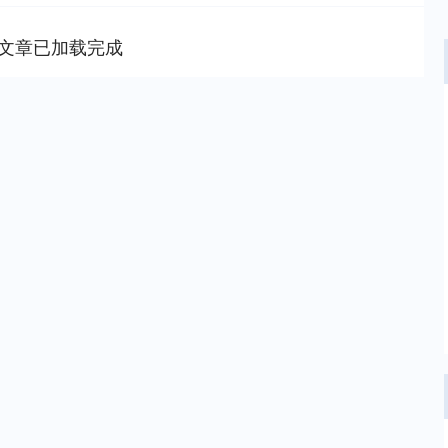
文章已加载完成
沪深300
4694.44
.42%
43.13
0.93%