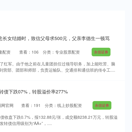
忠长女结婚时，致信父母求500元，父亲李德生一顿骂
隆配资
查看：
106
分类：
专业股票配资
永信证券
加了红军。由于他之前在儿童团担任过领导职务，加上能吃苦、脑
营部、团部和师部，负责运输队、交通排和通信班的传令工....
发转债下跌07%，转股溢价率277%
阳网官网
查看：
191
分类：
线上炒股配资
永信证券
收盘下跌0.7%，报132.88元/张，成交额8238.21万元，转股溢
转债信用级别为“AA+”，....