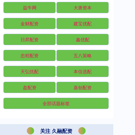
益牛网
大唐资本
金财配资
建宝优配
日昇配资
鑫优配
忠程配资
五八策略
天弘忧配
本信选配
盘配资
嘉创配资
全部话题标签
关注 久融配资