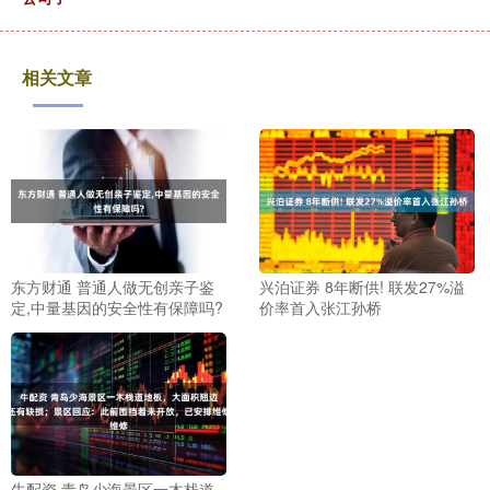
相关文章
东方财通 普通人做无创亲子鉴
兴泊证券 8年断供! 联发27%溢
定,中量基因的安全性有保障吗?
价率首入张江孙桥
牛配资 青岛少海景区一木栈道