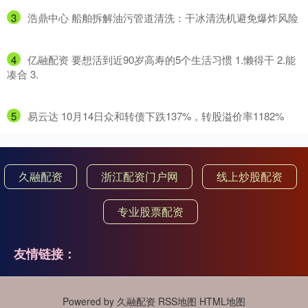
3
​浩鼎中心 船舶拆解油污管道清洗：干冰清洗机避免爆炸风险
4
​亿融配资 要想活到近90岁高寿的5个生活习惯 1.懒得干 ​2.能
凑合 ​3.
5
​易云达 10月14日众和转债下跌137%，转股溢价率1182%
久融配资
浙江配资门户网
线上炒股配资
专业股票配资
友情链接：
Powered by
久融配资
RSS地图
HTML地图