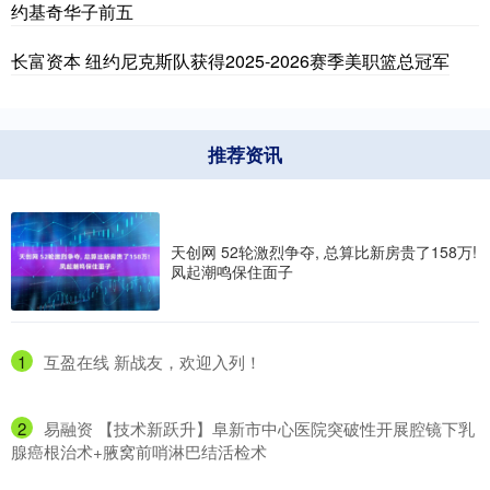
约基奇华子前五
长富资本 纽约尼克斯队获得2025-2026赛季美职篮总冠军
推荐资讯
天创网 52轮激烈争夺, 总算比新房贵了158万!
凤起潮鸣保住面子
1
​互盈在线 新战友，欢迎入列！
2
​易融资 【技术新跃升】阜新市中心医院突破性开展腔镜下乳
腺癌根治术+腋窝前哨淋巴结活检术