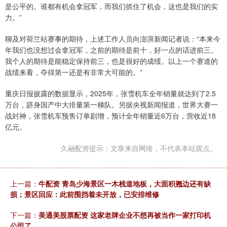
是公平的。谁都有机会拿冠军，而我们抓住了机会，这也是我们的实
力。”
聊及对荷兰站赛事的期待，上述工作人员向澎湃新闻记者说：“本来今
年我们也没想过会拿冠军，之前的期待是前十，好一点的话进前三。
我个人的期待是能稳定保持前三，也是很好的成绩。以上一个赛道的
战绩来看，夺得第一还是有非常大可能的。”
重庆日报披露的数据显示，2025年，张雪机车全年销量就达到了2.5
万台，跻身国产中大排量第一梯队。另据央视新闻报道，世界大赛一
战封神，张雪机车预售订单剧增，预计全年销量近6万台，营收近18
亿元。
久融配资提示：文章来自网络，不代表本站观点。
上一篇：
牛配资 青岛少海景区一木栈道地板，大面积翘边还有缺
损；景区回应：此前围挡着未开放，已安排维修
下一篇：
美通美股票配资 这家老牌企业不想再被当作一家打印机
公司了