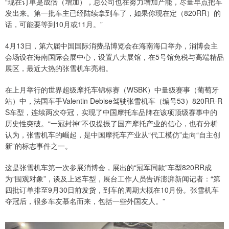
“现在订单是成倍（增加），总公司也在努力增加产能，尽量早点把车
发出来。第一批车主已经陆续拿到车了，如果你现在定（820RR）的
话，可能要等到10月或11月。”
4月13日，第六届中国国际消费品博览会在海南海口举办，消博会主
会场设在海南国际会展中心，设置八大展馆，在5号馆免税与高端精品
展区，最近大热的张雪机车亮相。
在上月举行的世界超级摩托车锦标赛（WSBK）中量级赛事（葡萄牙
站）中，法国车手Valentin Debise驾驶张雪机车（编号53）820RR-R
S车型，连续两次夺冠，实现了中国摩托车品牌在该项顶级赛事中的
历史性突破。“一冠封神”不仅提振了国产摩托产业的信心，也有分析
认为，张雪机车的崛起，是中国摩托车产业从“代工模仿”走向“自主创
新”的标志事件之一。
这是张雪机车第一次参展消博会，展出的“冠军同款”车型820RR成
为“围观对象”，谈及上述车型，展台工作人员告诉澎湃新闻记者：“第
四批订单排至9月30日前发货，到车的周期大概在10月份。张雪机车
夺冠后，很多车友慕名而来，包括一些外国友人。”