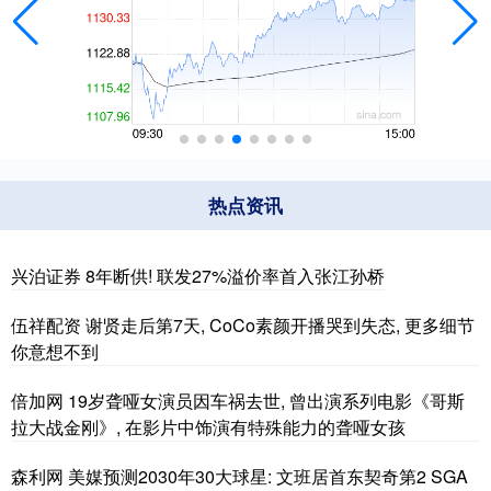
热点资讯
兴泊证券 8年断供! 联发27%溢价率首入张江孙桥
伍祥配资 谢贤走后第7天, CoCo素颜开播哭到失态, 更多细节
你意想不到
倍加网 19岁聋哑女演员因车祸去世, 曾出演系列电影《哥斯
拉大战金刚》, 在影片中饰演有特殊能力的聋哑女孩
森利网 美媒预测2030年30大球星: 文班居首东契奇第2 SGA