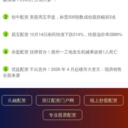
2
​创牛配资 美股周五早盘，标普500指数成份股跌幅前5名
3
​易宝配资 10月14日南药转债下跌014%，转股溢价率2889%
4
​赤盈配资 挂牌督办！惠州一工地发生机械事故致1人死亡
5
​优益配资 不出意外！2026 年 4 月起楼市大变天：现房销售
全面来袭
久融配资
浙江配资门户网
线上炒股配资
专业股票配资