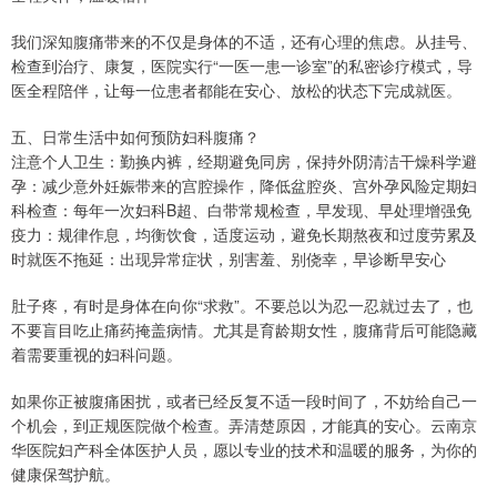
我们深知腹痛带来的不仅是身体的不适，还有心理的焦虑。从挂号、
检查到治疗、康复，医院实行“一医一患一诊室”的私密诊疗模式，导
医全程陪伴，让每一位患者都能在安心、放松的状态下完成就医。
五、日常生活中如何预防妇科腹痛？
注意个人卫生：勤换内裤，经期避免同房，保持外阴清洁干燥科学避
孕：减少意外妊娠带来的宫腔操作，降低盆腔炎、宫外孕风险定期妇
科检查：每年一次妇科B超、白带常规检查，早发现、早处理增强免
疫力：规律作息，均衡饮食，适度运动，避免长期熬夜和过度劳累及
时就医不拖延：出现异常症状，别害羞、别侥幸，早诊断早安心
肚子疼，有时是身体在向你“求救”。不要总以为忍一忍就过去了，也
不要盲目吃止痛药掩盖病情。尤其是育龄期女性，腹痛背后可能隐藏
着需要重视的妇科问题。
如果你正被腹痛困扰，或者已经反复不适一段时间了，不妨给自己一
个机会，到正规医院做个检查。弄清楚原因，才能真的安心。云南京
华医院妇产科全体医护人员，愿以专业的技术和温暖的服务，为你的
健康保驾护航。