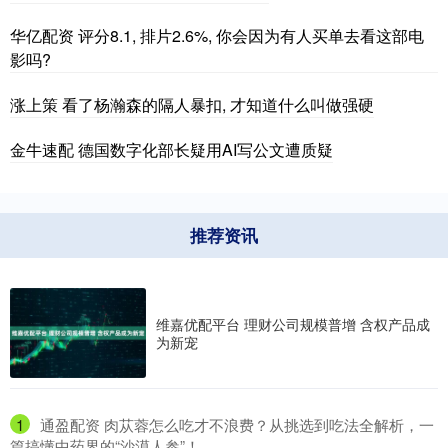
华亿配资 评分8.1, 排片2.6%, 你会因为有人买单去看这部电
影吗?
涨上策 看了杨瀚森的隔人暴扣, 才知道什么叫做强硬
金牛速配 德国数字化部长疑用AI写公文遭质疑
推荐资讯
维嘉优配平台 理财公司规模普增 含权产品成
为新宠
1
​通盈配资 肉苁蓉怎么吃才不浪费？从挑选到吃法全解析，一
篇搞懂中药界的“沙漠人参”！