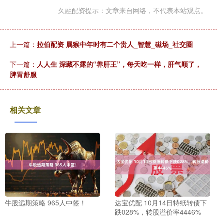
久融配资提示：文章来自网络，不代表本站观点。
上一篇：
拉伯配资 属猴中年时有二个贵人_智慧_磁场_社交圈
下一篇：
人人生 深藏不露的“养肝王”，每天吃一样，肝气顺了，
脾胃舒服
相关文章
牛股远期策略 965人中签！
达宝优配 10月14日特纸转债下
跌028%，转股溢价率4446%