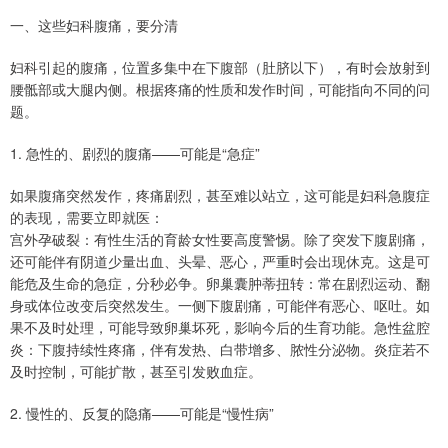
一、这些妇科腹痛，要分清
妇科引起的腹痛，位置多集中在下腹部（肚脐以下），有时会放射到
腰骶部或大腿内侧。根据疼痛的性质和发作时间，可能指向不同的问
题。
1. 急性的、剧烈的腹痛——可能是“急症”
如果腹痛突然发作，疼痛剧烈，甚至难以站立，这可能是妇科急腹症
的表现，需要立即就医：
宫外孕破裂：有性生活的育龄女性要高度警惕。除了突发下腹剧痛，
还可能伴有阴道少量出血、头晕、恶心，严重时会出现休克。这是可
能危及生命的急症，分秒必争。卵巢囊肿蒂扭转：常在剧烈运动、翻
身或体位改变后突然发生。一侧下腹剧痛，可能伴有恶心、呕吐。如
果不及时处理，可能导致卵巢坏死，影响今后的生育功能。急性盆腔
炎：下腹持续性疼痛，伴有发热、白带增多、脓性分泌物。炎症若不
及时控制，可能扩散，甚至引发败血症。
2. 慢性的、反复的隐痛——可能是“慢性病”