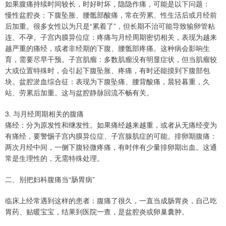
如果腹痛持续时间较长，时好时坏，隐隐作痛，可能是以下问题：
慢性盆腔炎：下腹坠胀、腰骶部酸痛，常在劳累、性生活后或月经前
后加重。很多女性以为只是“累着了”，但长期不治可能导致输卵管粘
连、不孕。子宫内膜异位症：疼痛与月经周期密切相关，表现为越来
越严重的痛经，或者非经期的下腹、腰骶部疼痛。这种病会影响生
育，需要尽早干预。子宫肌瘤：多数肌瘤没有明显症状，但当肌瘤较
大或位置特殊时，会引起下腹坠胀、疼痛，有时还能摸到下腹部包
块。盆腔淤血综合征：表现为下腹坠痛、腰背酸痛，晨轻暮重，久
站、劳累后加重。这与盆腔静脉回流不畅有关。
3. 与月经周期相关的腹痛
痛经：分为原发性和继发性。如果痛经越来越重，或者从无痛经变为
有痛经，要警惕子宫内膜异位症、子宫腺肌症的可能。排卵期腹痛：
两次月经中间，一侧下腹轻微疼痛，有时伴有少量排卵期出血。这通
常是生理性的，无需特殊处理。
二、别把妇科腹痛当“肠胃病”
临床上经常遇到这样的患者：腹痛了很久，一直当成肠胃炎，自己吃
胃药、贴暖宝宝，结果到医院一查，是盆腔炎或卵巢囊肿。