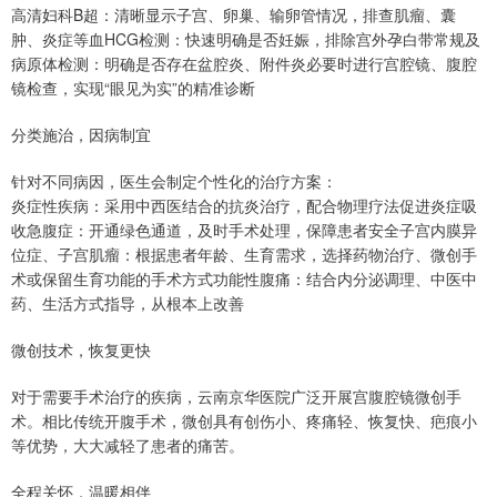
高清妇科B超：清晰显示子宫、卵巢、输卵管情况，排查肌瘤、囊
肿、炎症等血HCG检测：快速明确是否妊娠，排除宫外孕白带常规及
病原体检测：明确是否存在盆腔炎、附件炎必要时进行宫腔镜、腹腔
镜检查，实现“眼见为实”的精准诊断
分类施治，因病制宜
针对不同病因，医生会制定个性化的治疗方案：
炎症性疾病：采用中西医结合的抗炎治疗，配合物理疗法促进炎症吸
收急腹症：开通绿色通道，及时手术处理，保障患者安全子宫内膜异
位症、子宫肌瘤：根据患者年龄、生育需求，选择药物治疗、微创手
术或保留生育功能的手术方式功能性腹痛：结合内分泌调理、中医中
药、生活方式指导，从根本上改善
微创技术，恢复更快
对于需要手术治疗的疾病，云南京华医院广泛开展宫腹腔镜微创手
术。相比传统开腹手术，微创具有创伤小、疼痛轻、恢复快、疤痕小
等优势，大大减轻了患者的痛苦。
全程关怀，温暖相伴