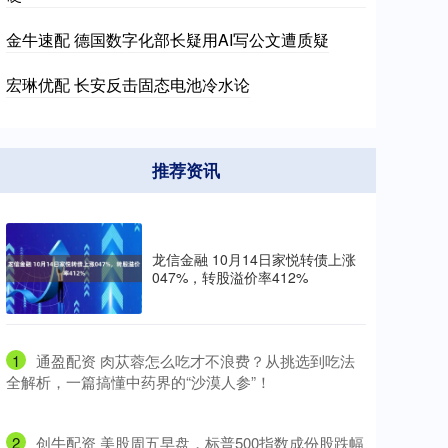
金牛速配 德国数字化部长疑用AI写公文遭质疑
宏琳优配 长安反击固态电池冷水论
推荐资讯
龙信金融 10月14日家悦转债上涨
047%，转股溢价率412%
1
​通盈配资 肉苁蓉怎么吃才不浪费？从挑选到吃法
全解析，一篇搞懂中药界的“沙漠人参”！
2
​创牛配资 美股周五早盘，标普500指数成份股跌幅