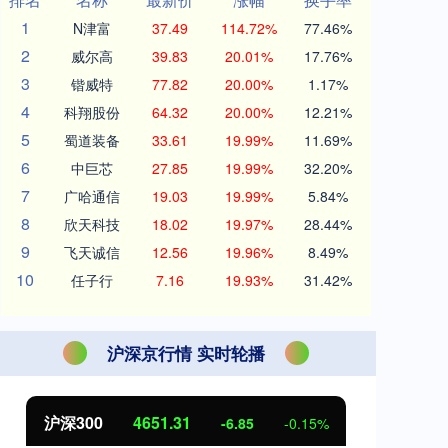
1
N津富
37.49
114.72%
77.46%
2
威尔高
39.83
20.01%
17.76%
3
锴威特
77.82
20.00%
1.17%
4
科翔股份
64.32
20.00%
12.21%
5
蜀道装备
33.61
19.99%
11.69%
6
中巨芯
27.85
19.99%
32.20%
7
广哈通信
19.03
19.99%
5.84%
8
欣天科技
18.02
19.97%
28.44%
9
飞天诚信
12.56
19.96%
8.49%
10
任子行
7.16
19.93%
31.42%
沪深京行情 实时轮播
北证50
1122.88
创
3.42
0.30%