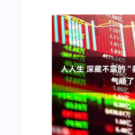
深证成指
14110.12
.92
0.57%
-34.08
-0