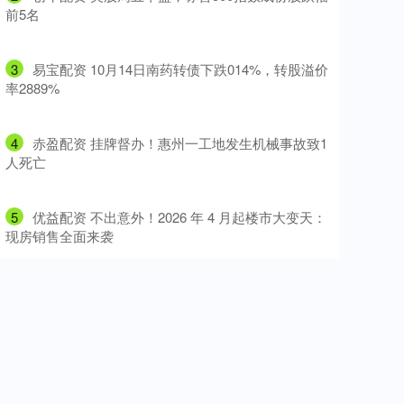
前5名
3
​易宝配资 10月14日南药转债下跌014%，转股溢价
率2889%
4
​赤盈配资 挂牌督办！惠州一工地发生机械事故致1
人死亡
5
​优益配资 不出意外！2026 年 4 月起楼市大变天：
现房销售全面来袭