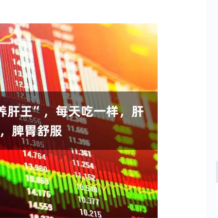
沪深300
4651.31
.24%
-6.85
-0.15%