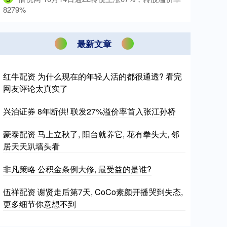
8279%
最新文章
红牛配资 为什么现在的年轻人活的都很通透? 看完
网友评论太真实了
兴泊证券 8年断供! 联发27%溢价率首入张江孙桥
豪泰配资 马上立秋了, 阳台就养它, 花有拳头大, 邻
居天天趴墙头看
非凡策略 公积金条例大修, 最受益的是谁?
伍祥配资 谢贤走后第7天, CoCo素颜开播哭到失态,
更多细节你意想不到