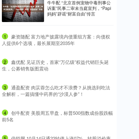
牛牛配 “北京首例宠物中毒刑事公
诉案”民事二审未当庭宣判，“Papi
妈妈”辟谣“财富自由”传言
1
​豪资随配 富力地产披露境内债重组方案：向债权
人提供6个选项，最长展期至2035年
2
​鑫优配 见证历史，首家“万亿级”权益代销巨头诞
生，公募销售版图震动
3
​通盈配资 肉苁蓉怎么吃才不浪费？从挑选到吃法
全解析，一篇搞懂中药界的“沙漠人参”！
4
​创牛配资 美股周五早盘，标普500指数成份股跌幅
前5名
5
​倍悦网 10月14日通22转债上涨07%，转股溢价率