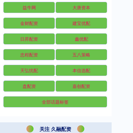
益牛网
大唐资本
金财配资
建宝优配
日昇配资
鑫优配
忠程配资
五八策略
天弘忧配
本信选配
盘配资
嘉创配资
全部话题标签
关注 久融配资