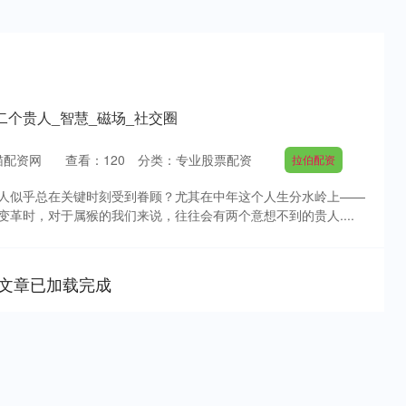
二个贵人_智慧_磁场_社交圈
猫配资网
查看：
120
分类：
专业股票配资
拉伯配资
人似乎总在关键时刻受到眷顾？尤其在中年这个人生分水岭上——
革时，对于属猴的我们来说，往往会有两个意想不到的贵人....
文章已加载完成