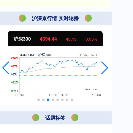
沪深京行情 实时轮播
北证50
1134.24
创
11.37
1.01%
话题标签