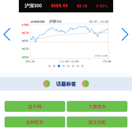
沪深300
4694.44
43.13
0.93%
话题标签
益牛网
大唐资本
金财配资
建宝优配