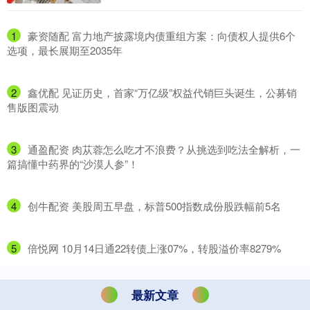
1
​豪资随配 富力地产披露境内债重组方案：向债权人提供6个
选项，最长展期至2035年
2
​鑫优配 见证历史，首家“万亿级”权益代销巨头诞生，公募销
售版图震动
3
​通盈配资 肉苁蓉怎么吃才不浪费？从挑选到吃法全解析，一
篇搞懂中药界的“沙漠人参”！
4
​创牛配资 美股周五早盘，标普500指数成份股跌幅前5名
5
​倍悦网 10月14日通22转债上涨07%，转股溢价率8279%
最新文章