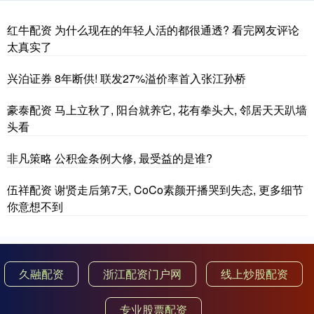
红牛配资 为什么现在的年轻人活的都很通透? 看完网友评论
太真实了
兴泊证券 8年断供! 联发27%溢价率首入张江孙桥
豪泰配资 马上立秋了, 阳台就养它, 花有拳头大, 邻居天天趴墙
头看
非凡策略 公积金条例大修, 最受益的是谁?
伍祥配资 谢贤走后第7天, CoCo素颜开播哭到失态, 更多细节
你意想不到
久融配资
浙江配资门户网
线上炒股配资
专业股票配资