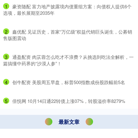
1
​豪资随配 富力地产披露境内债重组方案：向债权人提供6个
选项，最长展期至2035年
2
​鑫优配 见证历史，首家“万亿级”权益代销巨头诞生，公募销
售版图震动
3
​通盈配资 肉苁蓉怎么吃才不浪费？从挑选到吃法全解析，一
篇搞懂中药界的“沙漠人参”！
4
​创牛配资 美股周五早盘，标普500指数成份股跌幅前5名
5
​倍悦网 10月14日通22转债上涨07%，转股溢价率8279%
最新文章