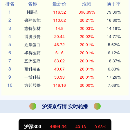
排名
名称
最新价
涨幅
换手率
1
N展芯
116.52
396.89%
79.39%
2
锐翔智能
110.02
20.21%
16.80%
3
志特新材
14.8
20.03%
14.18%
4
博腾股份
20.44
20.02%
14.77%
5
近岸蛋白
46.72
20.01%
5.62%
6
毕得医药
61.6
20.01%
6.12%
7
五洲医疗
83.62
20.01%
18.37%
8
耐科装备
49.67
20.01%
6.83%
9
一博科技
53.33
20.01%
17.26%
10
方邦股份
146.16
20.00%
7.68%
沪深京行情 实时轮播
沪深300
4694.44
43.13
0.93%