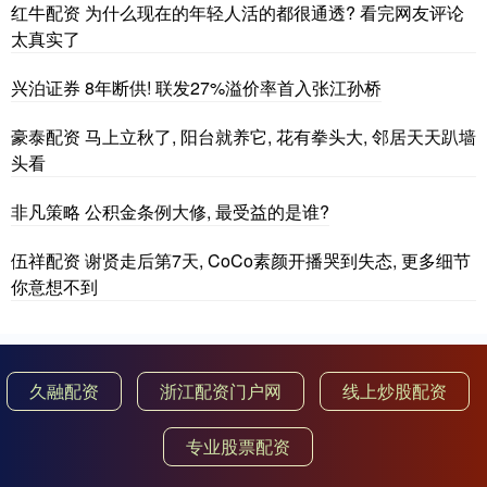
红牛配资 为什么现在的年轻人活的都很通透? 看完网友评论
太真实了
兴泊证券 8年断供! 联发27%溢价率首入张江孙桥
豪泰配资 马上立秋了, 阳台就养它, 花有拳头大, 邻居天天趴墙
头看
非凡策略 公积金条例大修, 最受益的是谁?
伍祥配资 谢贤走后第7天, CoCo素颜开播哭到失态, 更多细节
你意想不到
久融配资
浙江配资门户网
线上炒股配资
专业股票配资